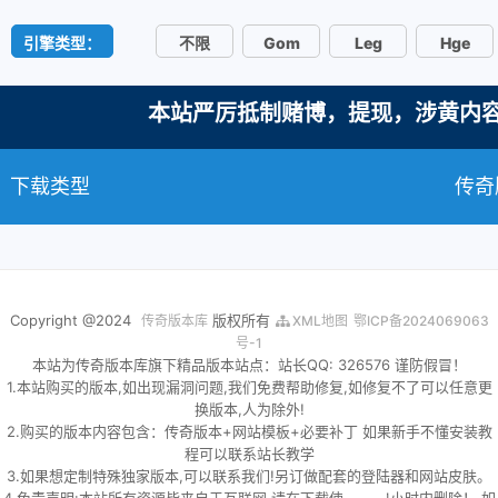
引擎类型：
不限
Gom
Leg
Hge
本站严厉抵制赌博，提现，涉黄内容
下载类型
传奇
Copyright @2024
版权所有
传奇版本库
XML地图
鄂ICP备2024069063
号-1
本站为传奇版本库旗下精品版本站点：站长QQ: 326576 谨防假冒！
1.本站购买的版本,如出现漏洞问题,我们免费帮助修复,如修复不了可以任意更
换版本,人为除外!
2.购买的版本内容包含：传奇版本+网站模板+必要补丁 如果新手不懂安装教
程可以联系站长教学
3.如果想定制特殊独家版本,可以联系我们!另订做配套的登陆器和网站皮肤。