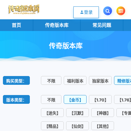
欢迎您光临传奇版本库资源下载站，一个优质的传奇版本源码基地。欢迎选购
登录
首页
传奇版本库
常见问题
传奇版本库
购买类型：
不限
福利版本
独家版本
精修版
版本类型：
不限
【金币】
【1.70】
【1.76
【迷失】
【沉默】
【神器】
【专
【精品】
【仙剑】
【其他】