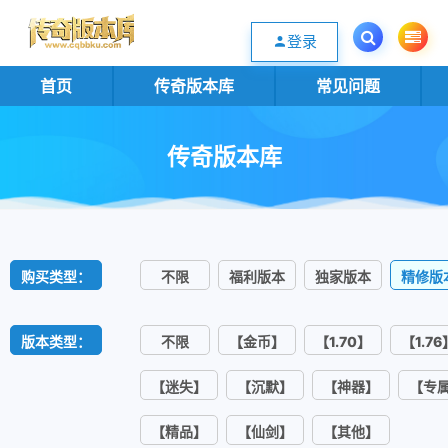
欢迎您光临传奇版本库资源下载站，一个优质的传奇版本源码基地。欢迎选购
登录
首页
传奇版本库
常见问题
传奇版本库
购买类型：
不限
福利版本
独家版本
精修版
版本类型：
不限
【金币】
【1.70】
【1.76
【迷失】
【沉默】
【神器】
【专
【精品】
【仙剑】
【其他】