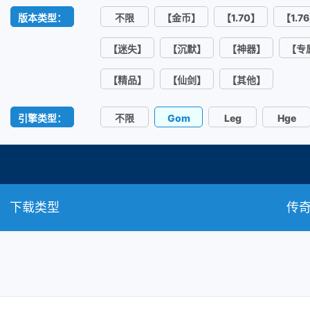
版本类型：
不限
【金币】
【1.70】
【1.7
【迷失】
【沉默】
【神器】
【专
【精品】
【仙剑】
【其他】
引擎类型：
不限
Gom
Leg
Hge
下载类型
传