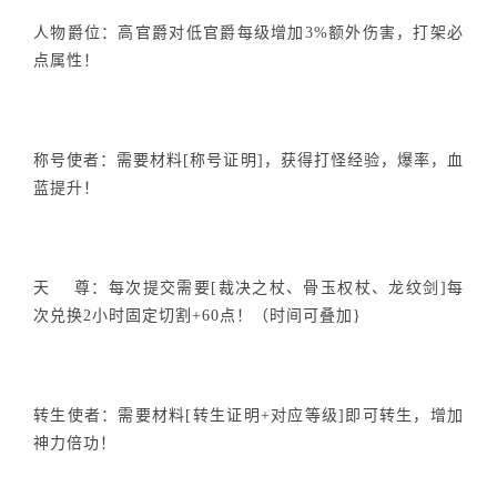
人物爵位：高官爵对低官爵每级增加3%额外伤害，打架必
点属性！
称号使者：需要材料[称号证明]，获得打怪经验，爆率，血
蓝提升！
天 尊：每次提交需要[裁决之杖、骨玉权杖、龙纹剑]每
次兑换2小时固定切割+60点！（时间可叠加}
转生使者：需要材料[转生证明+对应等级]即可转生，增加
神力倍功！