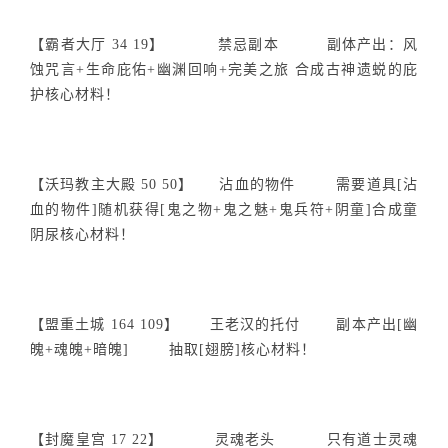
【霸者大厅 34 19】 禁忌副本 副体产出：风
蚀咒言+生命庇佑+幽渊回响+完美之旅 合成古神遗蜕的庇
护核心材料！
【沃玛教主大殿 50 50】 沾血的物件 需要道具[沾
血的物件]随机获得[鬼之物+鬼之魅+鬼兵符+阴童]合成童
阴尿核心材料！
【盟重土城 164 109】 王老汉的托付 副本产出[幽
魄+魂魄+暗魄] 抽取[翅膀]核心材料！
【封魔皇宫 17 22】 灵魂老头 只有道士灵魂