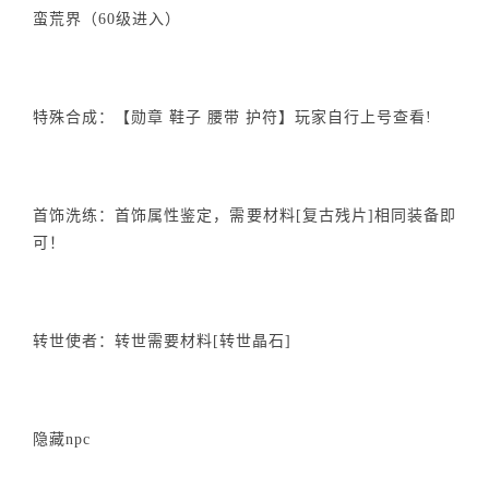
蛮荒界（60级进入）
特殊合成：【勋章 鞋子 腰带 护符】玩家自行上号查看!
首饰洗练：首饰属性鉴定，需要材料[复古残片]相同装备即
可！
转世使者：转世需要材料[转世晶石]
隐藏npc