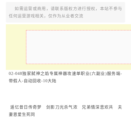
如需运营或商用，请联系版权方进行授权，本站不参与
任何运营游戏相关，仅作为从业者交流
02-048独家弑神之焰专属神器攻速单职业(六副业)服务端-
带假人-自动回收-10大陆
遥忆昔日传奇梦 剑影刀光杀气浓 兄弟情深悲欢共 夫
妻恩爱生死同