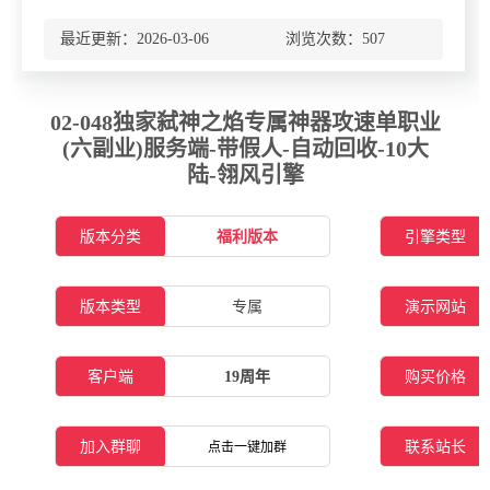
最近更新：2026-03-06 浏览次数：
507
02-048独家弑神之焰专属神器攻速单职业
(六副业)服务端-带假人-自动回收-10大
陆-翎风引擎
版本分类
福利版本
引擎类型
版本类型
专属
演示网站
客户端
19周年
购买价格
加入群聊
联系站长
点击一键加群