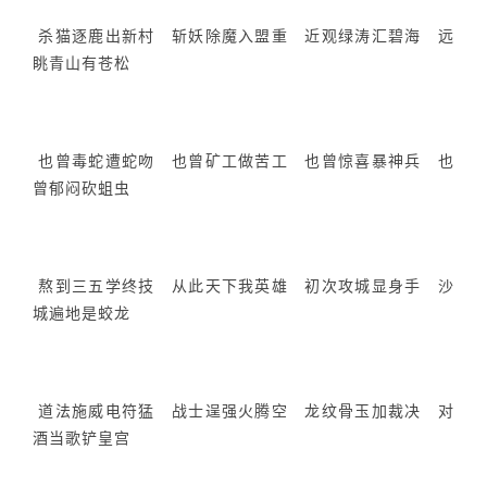
杀猫逐鹿出新村 斩妖除魔入盟重 近观绿涛汇碧海 远
眺青山有苍松
也曾毒蛇遭蛇吻 也曾矿工做苦工 也曾惊喜暴神兵 也
曾郁闷砍蛆虫
熬到三五学终技 从此天下我英雄 初次攻城显身手 沙
城遍地是蛟龙
道法施威电符猛 战士逞强火腾空 龙纹骨玉加裁决 对
酒当歌铲皇宫