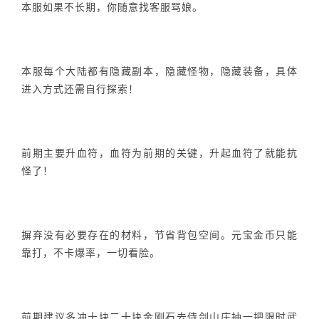
本服如果不长期，你随意找客服骂娘。
本服每个大陆都有隐藏副本，隐藏怪物，隐藏装备，具体
进入方式还需自行探索！
前期主要升血符，血符为前期的关键，升起血符了就能抗
怪了！
摒弃没有必要存在的材料，节省背包空间。元宝金币只能
靠打，不卡爆率，一切看脸。
前期建议多冲十块二十块金刚石去侍剑山庄抽一把限时武