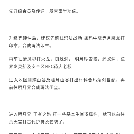
先升级会员及传送，发育事半功倍。
升级完硬件后，建议先前往玛法战场 祖玛牛魔赤月魔龙打
印章，合成玛法印章。
再前往清风界打火龙，蜘蛛洞， 明月界雪域，蚂蚁洞，荒
界幽灵船及安全区NPC药店老板
进入地图蝴蝶山谷及弧月山谷打出材料合玛法创世纪，再
前往明月界合成玛法圣玺。
进入明月界 王者之路 打一些基本生肖凑属性，就可以前往
真天宫打古代护符及套装了，