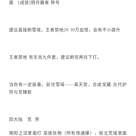
属 [成就]明月霸者 称号
建议直接刷雪域，王者禁地20 30万血怪，会有不小提升
王者禁地 有生肖九件套，建议刷完再往下打。
当你有一定装备，前往雪域——真天宫，合成宝藏·古代护
符与至臻款
四大陆 荒 界
南阳之沼里面打 巫族信物（所有怪通爆），极北荒域里面