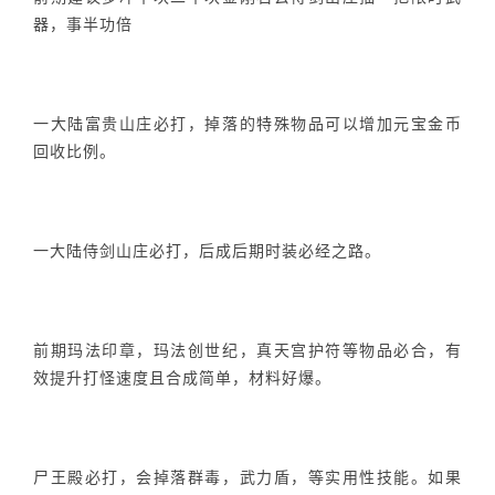
器，事半功倍
一大陆富贵山庄必打，掉落的特殊物品可以增加元宝金币
回收比例。
一大陆侍剑山庄必打，后成后期时装必经之路。
前期玛法印章，玛法创世纪，真天宫护符等物品必合，有
效提升打怪速度且合成简单，材料好爆。
尸王殿必打，会掉落群毒，武力盾，等实用性技能。如果