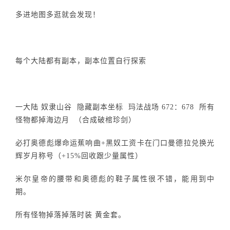
多进地图多逛就会发现！
每个大陆都有副本，副本位置自行探索
一大陆 奴隶山谷 隐藏副本坐标 玛法战场 672：678 所有
怪物都掉海边月 （合成破棺珍剑）
必打奥德彪爆命运蕉响曲+黑奴工资卡在门口曼德拉兑换光
辉岁月称号（+15%回收跟少量属性）
米尔皇帝的腰带和奥德彪的鞋子属性很不错，能用到中
期。
所有怪物掉落掉落时装 黄金套。