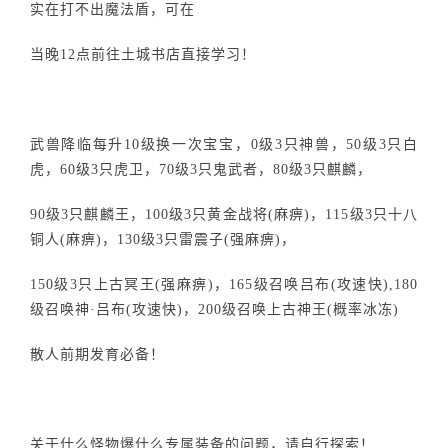
实在打不出魔法盾，可在
当晚12点前往土城书店直接学习！
武兽降临每升10级换一次宝宝，0级3只神兽，50级3只白
虎，60级3只虎卫，70级3只鬼武者，80级3只麒麟，
90级3只麒麟王，100级3只黄金战将(麻痹)，115级3只十八
铜人(麻痹)，130级3只雷震子(强麻痹)，
150级3只上古冥王(强麻痹)，165级召唤吕布(攻速快),180
级召唤神·吕布(攻速快)，200级召唤上古神王(概率冰冻)
散人前期发育必备！
关于什么怪物爆什么专属装备的问题，请自行探索！