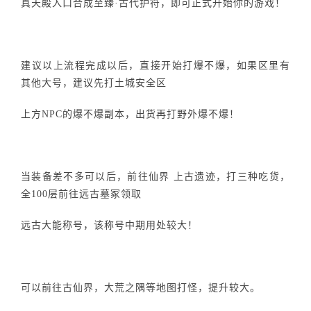
真天殿入口合成至臻·古代护符，即可正式开始你的游戏！
建议以上流程完成以后，直接开始打爆不爆，如果区里有
其他大号，建议先打土城安全区
上方NPC的爆不爆副本，出货再打野外爆不爆！
当装备差不多可以后，前往仙界 上古遗迹，打三种吃货，
全100层前往远古墓冢领取
远古大能称号，该称号中期用处较大！
可以前往古仙界，大荒之隅等地图打怪，提升较大。