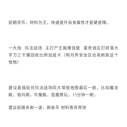
前期货币，材料为王，快速提升自身属性才是硬道理。
一大陆 玛法战场 主打尸王殿爆技能 富贵钱庄打财富大
亨万三千爆回收比例加成卡（明月界安全区也有刷新这个
怪物）
建议直接前往玛法战场四大常规地图最后一层，比如魔龙
殿，祖玛阁，牛魔殿，恶魔祭坛，15分钟一刷，
建议前期多刷一波，刷金币 材料等非常快