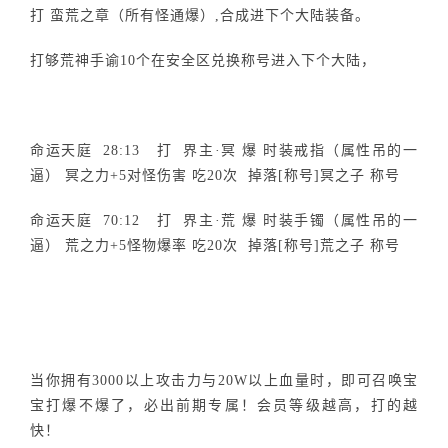
打 蛮荒之章（所有怪通爆）,合成进下个大陆装备。
打够荒神手谕10个在安全区兑换称号进入下个大陆，
命运天庭 28:13 打 界主·冥 爆 时装戒指（属性吊的一
逼） 冥之力+5对怪伤害 吃20次 掉落[称号]冥之子 称号
命运天庭 70:12 打 界主·荒 爆 时装手镯（属性吊的一
逼） 荒之力+5怪物爆率 吃20次 掉落[称号]荒之子 称号
当你拥有3000以上攻击力与20W以上血量时，即可召唤宝
宝打爆不爆了，必出前期专属！会员等级越高，打的越
快！