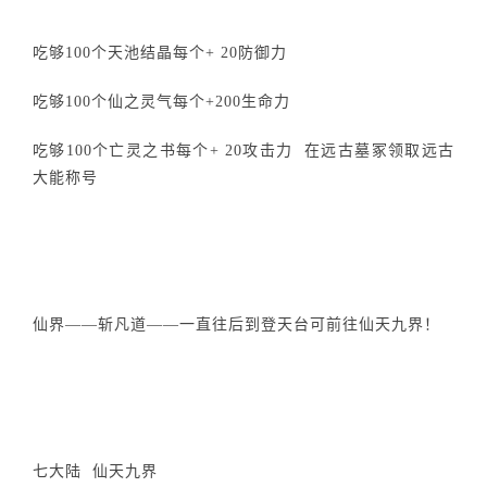
吃够100个天池结晶每个+ 20防御力
吃够100个仙之灵气每个+200生命力
吃够100个亡灵之书每个+ 20攻击力 在远古墓冢领取远古
大能称号
仙界——斩凡道——一直往后到登天台可前往仙天九界！
七大陆 仙天九界