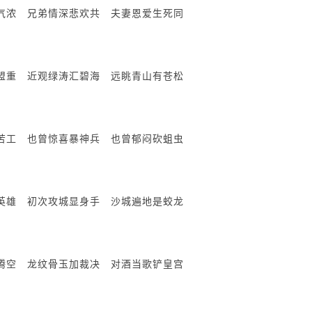
气浓 兄弟情深悲欢共 夫妻恩爱生死同
盟重 近观绿涛汇碧海 远眺青山有苍松
苦工 也曾惊喜暴神兵 也曾郁闷砍蛆虫
英雄 初次攻城显身手 沙城遍地是蛟龙
腾空 龙纹骨玉加裁决 对酒当歌铲皇宫