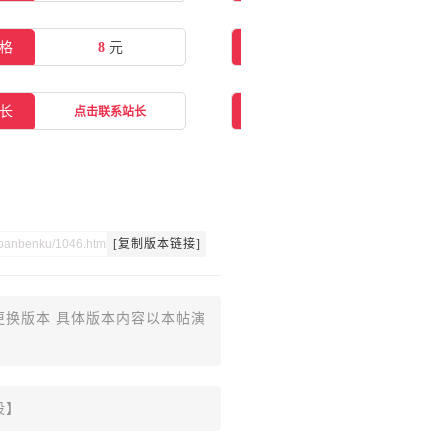
格
8
元
在线购买
点击购买
长
交流群
点击联系站长
点击一键加群
[复制版本链接]
更换版本 具体版本内容以本帖演
设】