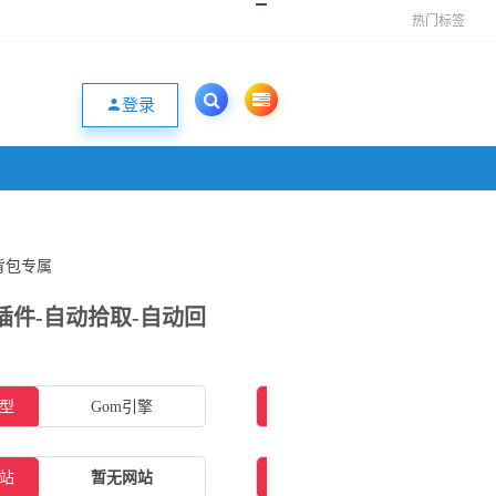
热门标签
登录
-背包专属
P插件-自动拾取-自动回
型
Gom引擎
插件类型
ESP插件
站
暂无网站
补丁大小
2.96GB