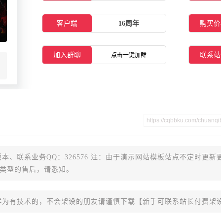
客户端
16周年
购买价
加入群聊
联系站
点击一键加群
本、联系业务QQ：326576 注：由于演示网站模板站点不定时更新
类型的售后，请悉知。
群为有技术的，不会架设的朋友请谨慎下载【新手可联系站长付费架