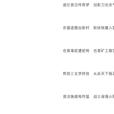
遥忆昔日传奇梦 剑影刀光杀
杀猫逐鹿出新村 斩妖除魔入
也曾毒蛇遭蛇吻 也曾矿工做
熬到三五学终技 从此天下我
道法施威电符猛 战士逞强火