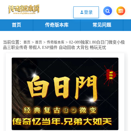
欢迎您光临传奇版本库资源下载站，一个优质的传奇版本源码基地。欢迎选购
登录
首页
传奇版本库
常见问题
当前位置：
>
>
> 02-089独家1.80白日门微变小极
首页
首页
传奇版本库
品三职业传奇 带假人 ESP插件 自动回收 大背包 畅玩无忧