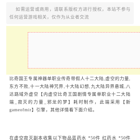
如需运营或商用，请联系版权方进行授权，本站不参与
任何运营游戏相关，仅作为从业者交流
比奇国王专属神器单职业传奇带假人十二大陆,虚空的力量,
东方不败,十一大陆神咒界,十大陆幻想,九大陆异界悬城,八
达路域外虚空【内虚空比奇王国剧情专属单职业十二大陆
端_寂灭的力量_邪龙的梦】耗时制作，此端采用【新
gameofmir】引擎，其他详情看下面介绍。
在虚空寂灭副本收集以下物品蓝药水 *50件 红药水 *50件