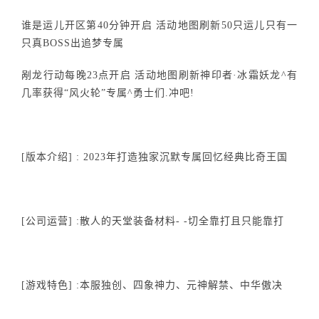
谁是运儿开区第40分钟开启 活动地图刷新50只运儿只有一
只真BOSS出追梦专属
剐龙行动每晚23点开启 活动地图刷新神印者·冰霜妖龙^有
几率获得“风火轮”专属^勇士们.冲吧!
[版本介绍] : 2023年打造独家沉默专属回忆经典比奇王国
[公司运营] :散人的天堂装备材料- -切全靠打且只能靠打
[游戏特色] :本服独创、四象神力、元神解禁、中华傲决