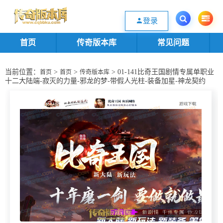
欢迎您光临传奇版本库资源下载站，一个优质的传奇版本源码基地。欢迎选购
登录
首页
传奇版本库
常见问题
当前位置：
>
>
> 01-141比奇王国剧情专属单职业
首页
首页
传奇版本库
十二大陆端-寂灭的力量-邪龙的梦-带假人光柱-装备加星-神龙契约