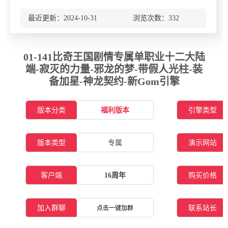
最近更新：2024-10-31 浏览次数：
332
01-141比奇王国剧情专属单职业十二大陆
端-寂灭的力量-邪龙的梦-带假人光柱-装
备加星-神龙契约-新Gom引擎
版本分类
福利版本
引擎类型
版本类型
专属
演示网站
客户端
16周年
购买价格
加入群聊
联系站长
点击一键加群