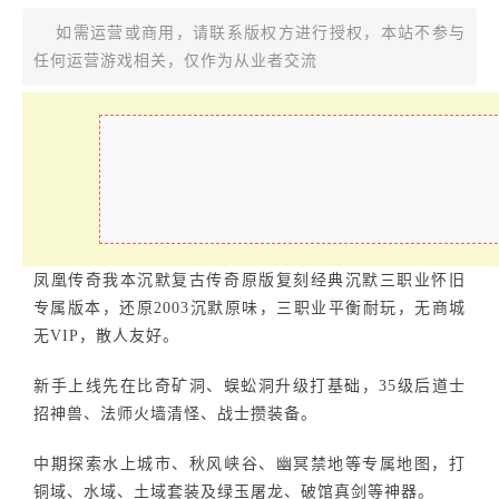
如需运营或商用，请联系版权方进行授权，本站不参与
任何运营游戏相关，仅作为从业者交流
凤凰传奇我本沉默复古传奇原版复刻经典沉默三职业怀旧
专属版本，还原2003沉默原味，三职业平衡耐玩，无商城
无VIP，散人友好。
新手上线先在比奇矿洞、蜈蚣洞升级打基础，35级后道士
招神兽、法师火墙清怪、战士攒装备。
中期探索水上城市、秋风峡谷、幽冥禁地等专属地图，打
铜域、水域、土域套装及绿玉屠龙、破馆真剑等神器。