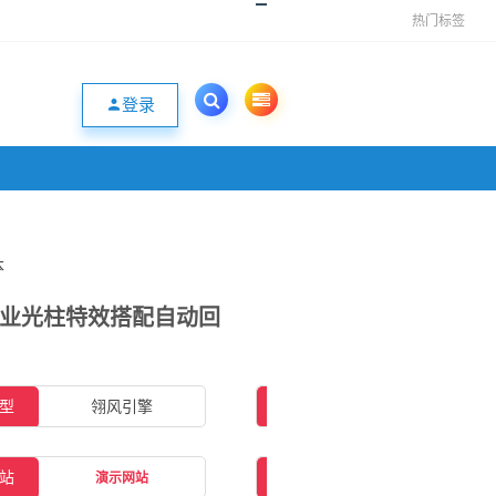
热门标签
登录
本
单职业光柱特效搭配自动回
型
翎风引擎
插件类型
无需插件
站
补丁大小
4.02GB
演示网站