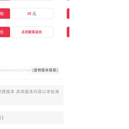
格
18
元
在线购买
点击购买
长
交流群
点击联系站长
点击一键加群
[复制版本链接]
更换版本 具体版本内容以本帖演
设】