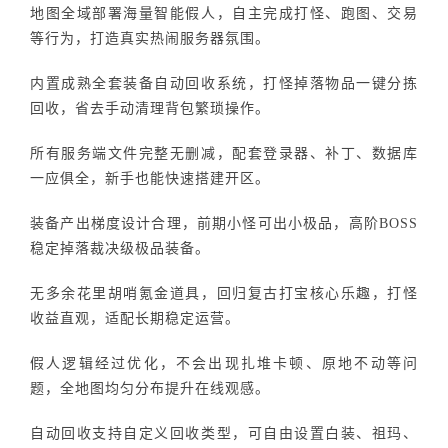
地图全域部署海量智能假人，自主完成打怪、跑图、交易
等行为，打造真实热闹服务器氛围。
内置成熟全套装备自动回收系统，打怪掉落物品一键分拣
回收，省去手动清理背包繁琐操作。
所有服务端文件完整无删减，配套登录器、补丁、数据库
一应俱全，新手也能快速搭建开区。
装备产出梯度设计合理，前期小怪可出小极品，高阶BOSS
稳定掉落裁决级极品装备。
无多余花里胡哨氪金道具，回归复古打宝核心乐趣，打怪
收益直观，适配长期稳定运营。
假人逻辑经过优化，不会出现扎堆卡顿、原地不动等问
题，全地图均匀分布提升在线观感。
自动回收支持自定义回收类型，可自由设置白装、祖玛、