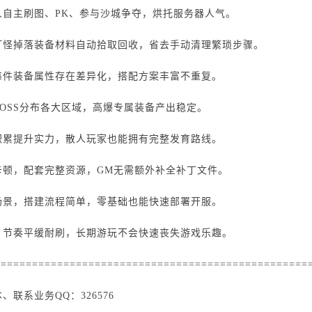
人自主刷图、PK、参与沙城争夺，烘托服务器人气。
打怪掉落装备材料自动拾取回收，省去手动清理繁琐步骤。
每件装备属性存在差异化，搭配方案丰富不重复。
OSS分布各大区域，高爆专属装备产出稳定。
积累提升实力，散人玩家也能拥有完整发育路线。
卡顿，配套完整资源，GM无需额外补全补丁文件。
场景，搭建流程简单，零基础也能快速部署开服。
，节奏平缓耐刷，长期游玩不会快速丧失游戏乐趣。
==================================================
联系业务QQ：326576