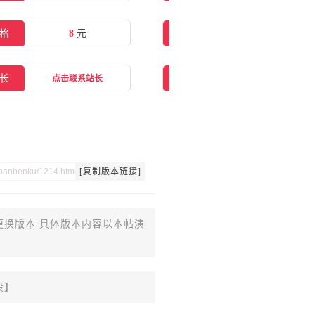
格
8
元
在线购买
点击购买
长
交流群
点击联系站长
点击一键加群
[复制版本链接]
更换版本 具体版本内容以本帖演
设】