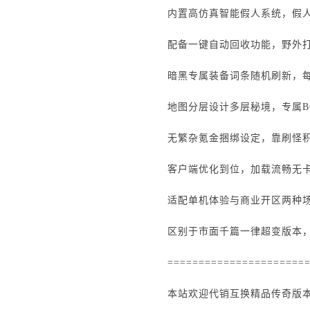
内置高仿真智能假人系统，假
配备一键自动回收功能，野外
暗黑专属装备词条随机刷新，
地图分层设计多层秘境，专属B
无繁杂氪金捆绑设定，靠刷怪
客户端优化到位，加载流畅无
适配单机体验与商业开区两种
区别于市面千篇一律超变版本
======================
本站欢迎代销互换精品传奇版本、