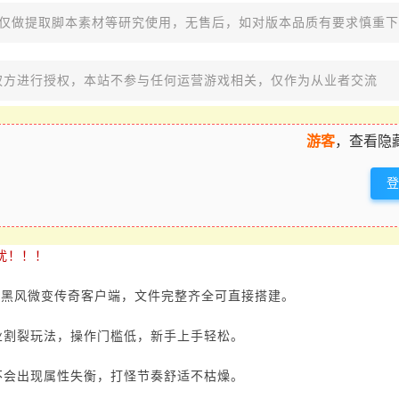
，仅做提取脚本素材等研究使用，无售后，如对版本品质有要求慎重
权方进行授权，本站不参与任何运营游戏相关，仅作为从业者交流
游客
，查看隐
扰！！！
暗黑风微变传奇客户端，文件完整齐全可直接搭建。
业割裂玩法，操作门槛低，新手上手轻松。
不会出现属性失衡，打怪节奏舒适不枯燥。