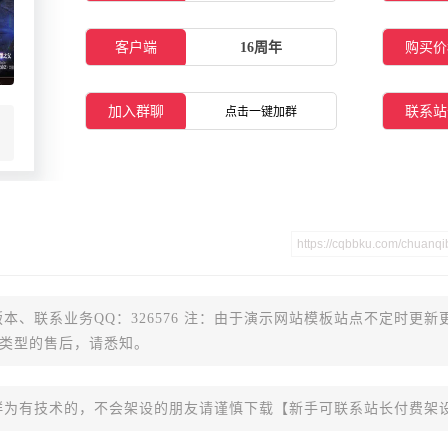
客户端
16周年
购买价
加入群聊
联系站
点击一键加群
本、联系业务QQ：326576 注：由于演示网站模板站点不定时更新
类型的售后，请悉知。
群为有技术的，不会架设的朋友请谨慎下载【新手可联系站长付费架