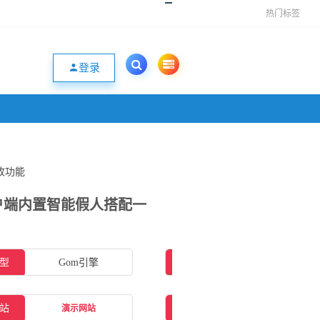
热门标签
登录
收功能
客户端内置智能假人搭配一
型
Gom引擎
插件类型
ESP插件
站
补丁大小
6.92GB
演示网站