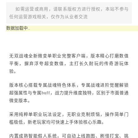
如需运营或商用，请联系版权方进行授权，本站不参与
任何运营游戏相关，仅作为从业者交流
数据加载中..
无双战魂全新微变单职业完整客户端，版本精心打磨数值
平衡，摒弃浮夸超变数值，主打长久耐玩的传奇游玩体
验。
版本核心搭载专属战魂特色体系，专属战魂进阶觉醒解锁
超强属性与专属buff，战力提升维度独特，区别于市面普通
微变版本。
采用纯粹单职业玩法设定，无职业克制烦恼，操作简单门
槛极低，新老玩家均可快速上手体验核心乐趣。
内置成熟智能假人系统，可自动上线跑图、刷怪打宝、挑