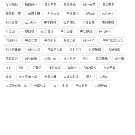
发展规划
微商创业
农业电商
商业模式
创业融资
资本寒冬
新三板上市
公司上市
创业失败
创业案例
成功要
90后创业
创业政策
O2O创业
电子商务
公司管理
企业改革
农村电商
互联网
社交网络
95后需求
产品经理
产品规划
硅谷创业
回国创业
天使投资
开店创业
创业公司
创业大会
世界互联网大会
创业孵化器
创业扶持
互联网金融
农村淘宝
社交管理
人脉管理
风险投资
创业城市
校园O2O
抢占市场
测试
投资机构
创业融
支付
插件
关键词
神秘泰坦
单职业
智能假人
自动回收
攻速
梵天录第五季
专属神器
攻速单职业
假人
八大陆
天涯传奇第三季
专属铭文
复古三职业
战宠系统
心悦武魂
复古狂雷小极品
自动拾取
热血冰雪
复古微变三职业
ESP插件
二大陆
世外沉默
公益单职业
装备鉴定
板桥传奇第五季
沉默复古三职业
盟重新城
SD插件
1.76骨玉3
特色复古
金币小极品
三职业端
开心将夜
专属
神器
光柱
1.76
小极品
活动
大背包
龙域
觉醒
沉默
热血江湖
金币
复古
仿盛大