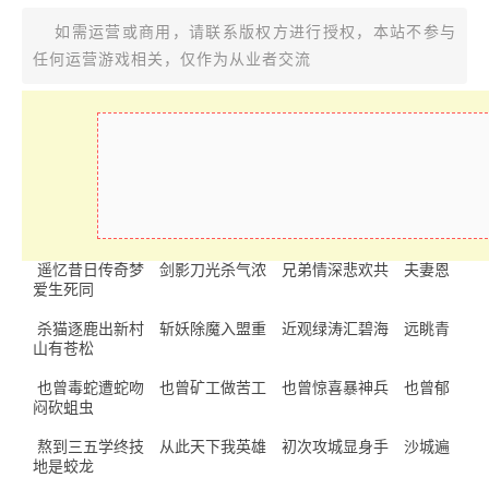
如需运营或商用，请联系版权方进行授权，本站不参与
任何运营游戏相关，仅作为从业者交流
遥忆昔日传奇梦 剑影刀光杀气浓 兄弟情深悲欢共 夫妻恩
爱生死同
杀猫逐鹿出新村 斩妖除魔入盟重 近观绿涛汇碧海 远眺青
山有苍松
也曾毒蛇遭蛇吻 也曾矿工做苦工 也曾惊喜暴神兵 也曾郁
闷砍蛆虫
熬到三五学终技 从此天下我英雄 初次攻城显身手 沙城遍
地是蛟龙