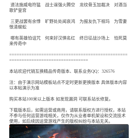
道法施威电符猛 战士逞强火腾空 龙纹骨玉加裁决 对酒当
歌铲皇宫
三更战罢有余悸 旷野处处闻哀鸿 为报友仇下祖玛 为雪妻
恨清蜈蚣
哪有英雄怕诅咒 何来好汉惧名红 终日征战沙场上 怕死莫
来传奇中
================================================
================================
本站欢迎代销互换精品传奇版本、联系业务QQ：326576
注：由于演示网站模板站点不定时更新更换版本 具体版本内容
以本帖演示为准
购买本站100米以上版本 如发现漏洞 可联系站长修复。
下载版本后，如需运营或商用，请联系版权方进行授权，本站
不参与任何运营游戏相关，仅作为从业者单机架设和交流技术
使用，如后续因运营游戏产生的版权纠纷与本站无关。