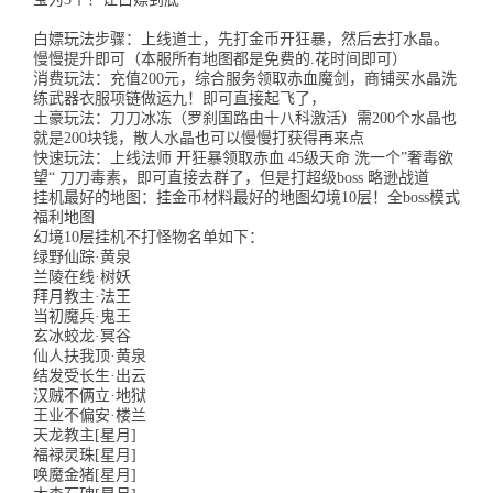
白嫖玩法步骤：上线道士，先打金币开狂暴，然后去打水晶。
慢慢提升即可（本服所有地图都是免费的.花时间即可）
消费玩法：充值200元，综合服务领取赤血魔剑，商铺买水晶洗
练武器衣服项链做运九！即可直接起飞了，
土豪玩法：刀刀冰冻（罗刹国路由十八科激活）需200个水晶也
就是200块钱，散人水晶也可以慢慢打获得再来点
快速玩法：上线法师 开狂暴领取赤血 45级天命 洗一个”奢毒欲
望“ 刀刀毒素，即可直接去群了，但是打超级boss 略逊战道
挂机最好的地图：挂金币材料最好的地图幻境10层！全boss模式
福利地图
幻境10层挂机不打怪物名单如下：
绿野仙踪·黄泉
兰陵在线·树妖
拜月教主·法王
当初魔兵·鬼王
玄冰蛟龙·冥谷
仙人扶我顶·黄泉
结发受长生·出云
汉贼不俩立·地狱
王业不偏安·楼兰
天龙教主[星月]
福禄灵珠[星月]
唤魔金猪[星月]