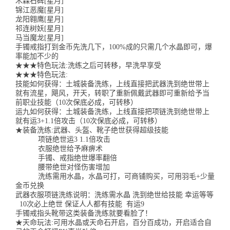
木森石碑[星月]
锦江恶魔[星月]
龙阳翱鹰[星月]
祁连树妖[星月]
马当魔龙[星月]
手镯戒指打到金币先洗几下，100%成的只需几个水晶即可，爆
率能加不少的
★★★特色玩法:洗练之后可转移，早洗早享受
★★★特色玩法:
技能如何获得：土城装备洗练，上线直接把武器洗到绝世带上
就有流星，飓风，开天，转职了重新佩戴武器即可重新给予当
前职业技能（10次保底必成，可转移）
运九如何获得：土城装备洗练，上线直接把项链洗到绝世带上
就有运3+1.1倍攻击（10次保底必成，可转移）
★装备洗练:武器、头盔、靴子绝世获得超级技能
项链绝世运3 1.1倍攻击
衣服绝世给予麻痹术
手镯、戒指绝世爆率翻倍
腰带绝世对怪伤害增加
洗练需用水晶，水晶可打，可商铺购买，可用羽毛+少量
金币兑换
武器衣服项链洗练说明：洗练需水晶 洗到绝世给技能 幸运等等
10次必上绝世 保证人人都有技能 有运9
手镯戒指头靴带这类装备洗练就要看脸了！
★天命玩法:可用水晶或天命石开启，百分百成功，开启适合自