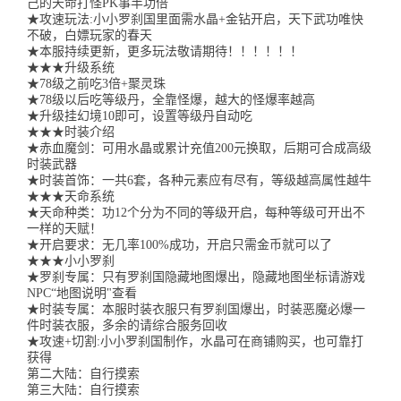
己的天命打怪PK事半功倍
★攻速玩法:小小罗刹国里面需水晶+金钻开启，天下武功唯快
不破，白嫖玩家的春天
★本服持续更新，更多玩法敬请期待！！！！！！
★★★升级系统
★78级之前吃3倍+聚灵珠
★78级以后吃等级丹，全靠怪爆，越大的怪爆率越高
★升级挂幻境10即可，设置等级丹自动吃
★★★时装介绍
★赤血魔剑：可用水晶或累计充值200元换取，后期可合成高级
时装武器
★时装首饰：一共6套，各种元素应有尽有，等级越高属性越牛
★★★天命系统
★天命种类：功12个分为不同的等级开启，每种等级可开出不
一样的天赋！
★开启要求：无几率100%成功，开启只需金币就可以了
★★★小小罗刹
★罗刹专属：只有罗刹国隐藏地图爆出，隐藏地图坐标请游戏
NPC“地图说明"查看
★时装专属：本服时装衣服只有罗刹国爆出，时装恶魔必爆一
件时装衣服，多余的请综合服务回收
★攻速+切割:小小罗刹国制作，水晶可在商铺购买，也可靠打
获得
第二大陆：自行摸索
第三大陆：自行摸索