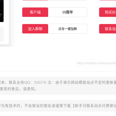
客户端
19周年
购买价
加入群聊
联系站
点击一键加群
本、联系业务QQ：326576 注：由于演示网站模板站点不定时更新
类型的售后，请悉知。
群为有技术的，不会架设的朋友请谨慎下载【新手可联系站长付费架