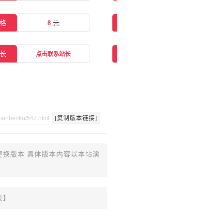
格
8
元
在线购买
点击购买
长
交流群
点击联系站长
点击一键加群
[复制版本链接]
更换版本 具体版本内容以本帖演
设】