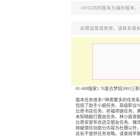
100以内的版本为福利版本
如需运营或商用，请联系版
01-608独家1.76复古梦回20
版本任务很多!!种类繁多的任务
包括了助手小姐任务、高级职业N
比奇书店任务、祈福项链任务、
未知暗殿打鹿血任务、林小姐答
比奇安家布衣店交朋友任务、赌
除破馆珍剑部分内容为杜撰以外
此处不提供任务攻略。请查阅早期