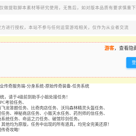
，仅做提取脚本素材等研究使用，无售后，如对版本品质有要求慎重
权方进行授权，本站不参与任何运营游戏相关，仅作为从业者交流
游客
，查看隐
03三职业传奇服务端-分身系统-原始传奇装备-任务系统
系统，请于4级前到助手小姐处接任务！
PC考验任务、
黄飞龙答题任务、比奇肉店任务、沃玛森林精灵头盔任务、
题任务、神秘商店任务、小贩天水任务、药剂师的信任务、
场系统任务、命运之刃任务、破馆珍剑任务。
，其他均为原版，任务中出现的所有道具，均完全完美还原！
传奇攻略!