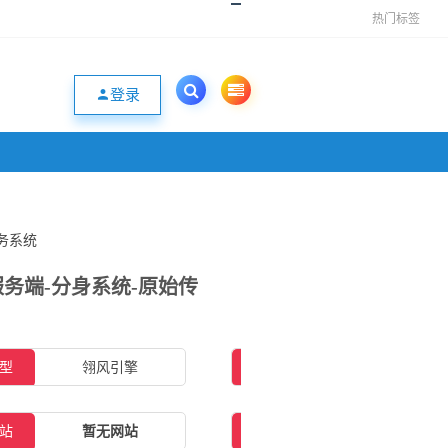
热门标签
登录
任务系统
奇服务端-分身系统-原始传
型
翎风引擎
插件类型
无需插件
站
暂无网站
补丁大小
86.53MB