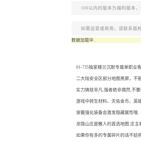
100以内的版本为福利版本
如需运营或商用，请联系版
数据加载中..
01-735独家楼兰沉默专属单职业
二大陆安全区部分地图黑屏，不
实力铸就非凡,强者绝非偶然,不
游戏中转生材料、天佑金币、英雄
穿戴强化装备会激发隐藏属性哦.
龙隐山庄是散人的首选地图.庄主
如果你有多的专属碎片的话不妨用