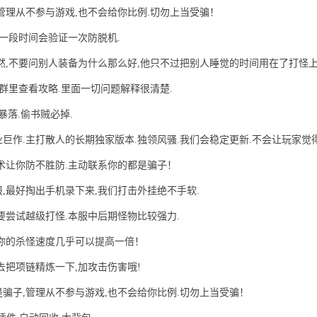
管理从不参与游戏,也不会给你比例.切勿上当受骗！
隔一段时间会验证一次防脱机.
然,不要问别人装备为什么那么好,他只不过把别人睡觉的时间用在了打怪
群里查看攻略.里面一切问题解释很清楚.
暴落.偷书贼必掉.
业巨作.主打散人的长期独家版本.独领风骚.我们会稳定更新.不会让玩家觉
术让你防不胜防.主动联系你的都是骗子！
,最好掏出手机录下来,我们打击外挂绝不手软.
要尝试越级打怪.本服中后期怪物比较强力.
你的杀怪速度几乎可以提高一倍！
去把项链精炼一下,加攻击伤害哦!
骗子,管理从不参与游戏,也不会给你比例.切勿上当受骗！