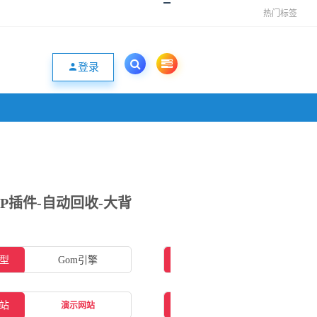
热门标签
登录
SP插件-自动回收-大背
型
Gom引擎
插件类型
ESP插件
站
补丁大小
1.47GB
演示网站