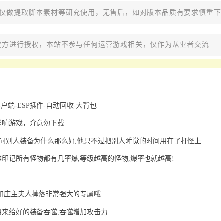
，仅做提取脚本素材等研究使用，无售后，如对版本品质有要求慎重
权方进行授权，本站不参与任何运营游戏相关，仅作为从业者交流
客户端-ESP插件-自动回收-大背包
影响游戏，介意勿下载
要问别人装备为什么那么好,他只不过把别人睡觉的时间用在了打怪上
印记所有怪物都有几率爆,等级越高的怪物,爆率也就越高!
和庄主夫人掉落非常强大的专属哦
来给好的装备吞噬,吞噬增加攻击力..