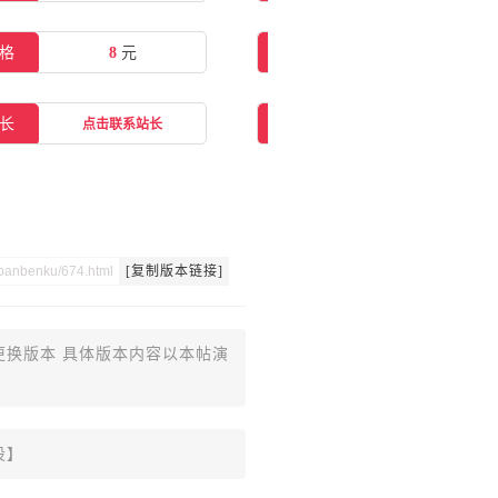
格
8
元
在线购买
点击购买
长
交流群
点击联系站长
点击一键加群
[复制版本链接]
更换版本 具体版本内容以本帖演
设】