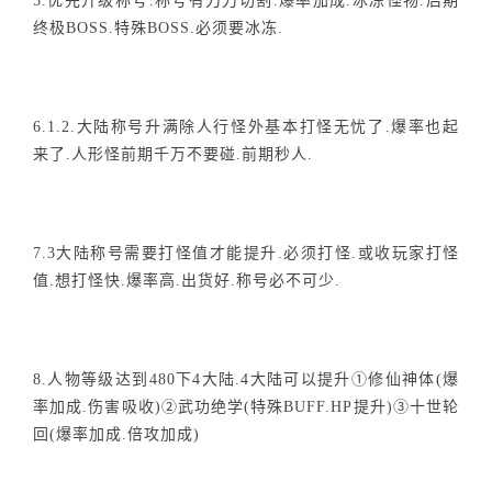
5.优先升级称号.称号有刀刀切割.爆率加成.冰冻怪物.后期
终极BOSS.特殊BOSS.必须要冰冻.
6.1.2.大陆称号升满除人行怪外基本打怪无忧了.爆率也起
来了.人形怪前期千万不要碰.前期秒人.
7.3大陆称号需要打怪值才能提升.必须打怪.或收玩家打怪
值.想打怪快.爆率高.出货好.称号必不可少.
8.人物等级达到480下4大陆.4大陆可以提升①修仙神体(爆
率加成.伤害吸收)②武功绝学(特殊BUFF.HP提升)③十世轮
回(爆率加成.倍攻加成)