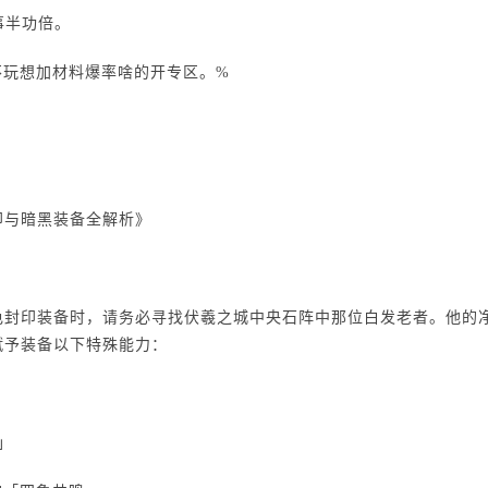
事半功倍。
不玩想加材料爆率啥的开专区。%
印与暗黑装备全解析》
色封印装备时，请务必寻找伏羲之城中央石阵中那位白发老者。他的净
赋予装备以下特殊能力：
」