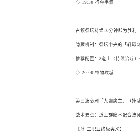
◇ 19:30 行会争霸
占领祭坛持续10分钟即为胜利
隐藏机制：祭坛中央的「轩辕
推荐配置：2道士（持续治疗）
◇ 20:00 怪物攻城
第三波必刷「九幽魔主」（掉
战术要点：道士群隐术配合法
【肆·三职业终极奥义】