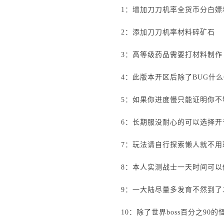
1：增加刀刀机率全货币分白嫖
2：添加刀刀机率材料碎矿石
3：高等级药品需要打材料制作
4：此版本开区后除了BUG什
5：如果你进度慢只能证明你不
6：长期服没耐心的可以选择
7：玩法请自行探索懒人就不
8：本人实测战士一天时间可
9：一大陆尽量多发育不然到了
10：除了世界boss百分之90