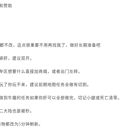
和赞助
么都不改，这点很重要不用再找我了，做好长期准备吧
够肝，建议双开。
开专区想要什么直接加商城，或者出门左转。
用玩了你玩不来，建议前期地图任务全做有切割。
以做到牛魔的任务如果你肝可以全部做完，切记小腿或死亡清零。
二大陆也是被秒。
的怪物都改为5分钟刷新。