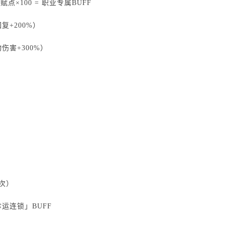
赋点×100 = 职业专属BUFF
+200%）
害+300%）
次）
运连锁」BUFF