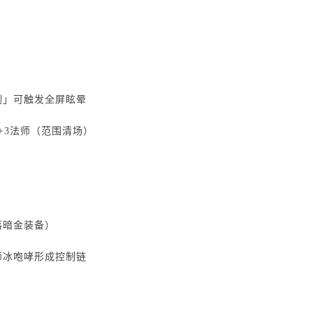
剑」可触发全屏眩晕
+3法师（范围清场）
落暗金装备）
师冰咆哮形成控制链