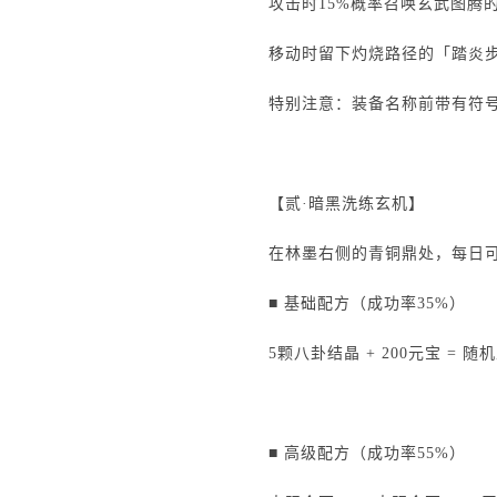
攻击时15%概率召唤玄武图腾
移动时留下灼烧路径的「踏炎
特别注意：装备名称前带有符
【贰·暗黑洗练玄机】
在林墨右侧的青铜鼎处，每日
■ 基础配方（成功率35%）
5颗八卦结晶 + 200元宝 
■ 高级配方（成功率55%）