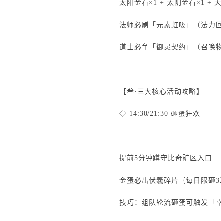
太阳金石×1 + 太阴金石×1 + 天
法师必刷「元素虹吸」（法力回复
道士必争「御灵契约」（召唤物伤
【叁·三大核心活动攻略】
◇ 14:30/21:30 砸蛋狂欢
提前5分钟蹲守比奇矿区入口
金蛋必出伏羲碎片（每日限砸3
技巧：组队轮流砸蛋可触发「幸