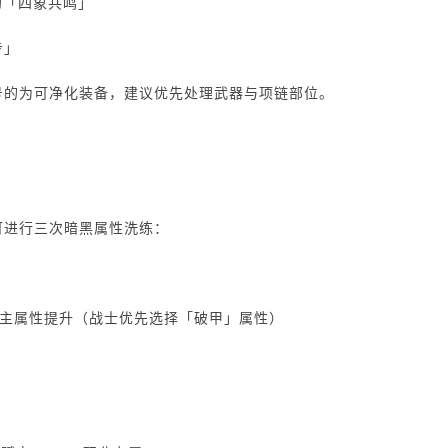
的「四象共鸣」
步」
号的为可净化装备，建议优先处理武器与项链部位。
可进行三次暗黑属性洗练：
= 随机主属性提升（战士优先选择「破甲」属性）