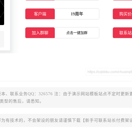
客户端
19周年
购买价
加入群聊
联系站
点击一键加群
本、联系业务QQ：326576 注：由于演示网站模板站点不定时更新
类型的售后，请悉知。
群为有技术的，不会架设的朋友请谨慎下载【新手可联系站长付费架