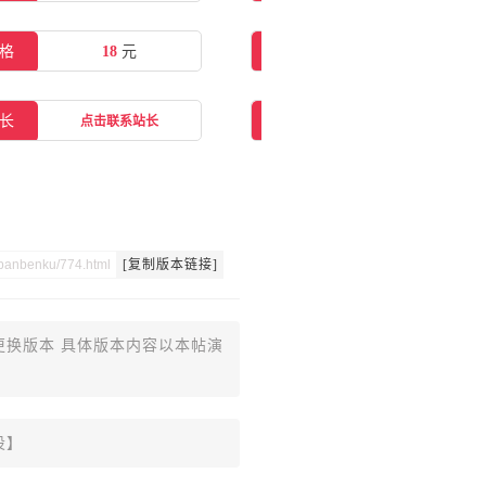
格
18
元
在线购买
点击购买
长
交流群
点击联系站长
点击一键加群
[复制版本链接]
更换版本 具体版本内容以本帖演
设】