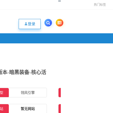
热门标签
登录
版本-暗黑装备-核心活
型
翎风引擎
插件类型
无需插件
站
暂无网站
补丁大小
1.51GB