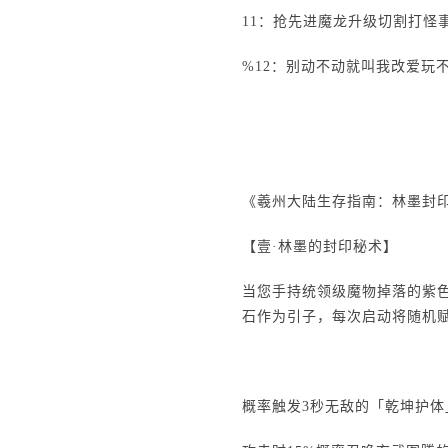
11：抢先进魔龙升级切割打怪
%12：别动不动就叫我改爱玩
《羲州大陆生存指南：林墨封
【壹·林墨的封印秘术】
当您手持统领级魔物掉落的紫
石作为引子，每次启动将随机
概率触发3秒无敌的「乾坤护体