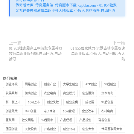
传奇源码资源平台！
传奇版本库_传奇服务端_传奇版本下载_cqbbku.com
»
01-954独家
金龙迷失神器激情单职业多大陆版本-带假人-ESP插件-自动回收
上一篇
下一篇
01-953独家殷商王朝沉默专属神器
01-955独家魅力·沉默古镇专属攻速
攻速单职业服务端-自动回收-自动
单职业版本-带假人-自动回收-五大
拾取
陆
热门标签
创业环境
网络创业
创意产业
大学生创业
APP创业
95后创业
发展规划
微商创业
农业电商
商业模式
创业融资
资本寒冬
新三板上市
公司上市
创业失败
创业案例
成功要
90后创业
创业政策
O2O创业
电子商务
公司管理
企业改革
农村电商
互联网
社交网络
95后需求
产品经理
产品规划
硅谷创业
回国创业
天使投资
开店创业
创业公司
创业大会
世界互联网大会