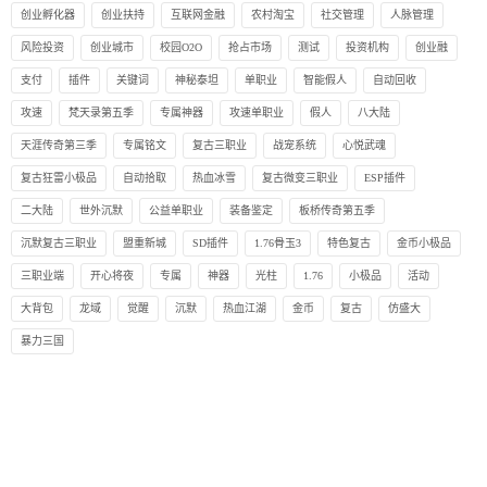
创业孵化器
创业扶持
互联网金融
农村淘宝
社交管理
人脉管理
风险投资
创业城市
校园O2O
抢占市场
测试
投资机构
创业融
支付
插件
关键词
神秘泰坦
单职业
智能假人
自动回收
攻速
梵天录第五季
专属神器
攻速单职业
假人
八大陆
天涯传奇第三季
专属铭文
复古三职业
战宠系统
心悦武魂
复古狂雷小极品
自动拾取
热血冰雪
复古微变三职业
ESP插件
二大陆
世外沉默
公益单职业
装备鉴定
板桥传奇第五季
沉默复古三职业
盟重新城
SD插件
1.76骨玉3
特色复古
金币小极品
三职业端
开心将夜
专属
神器
光柱
1.76
小极品
活动
大背包
龙域
觉醒
沉默
热血江湖
金币
复古
仿盛大
暴力三国
Copyright @2024
版权所有
传奇版本库
XML地图
鄂ICP备2024069063号-1
本站为传奇版本库旗下精品版本站点：站长QQ: 326576 谨防假冒！
1.本站购买的版本,如出现漏洞问题,我们免费帮助修复,如修复不了可以任意