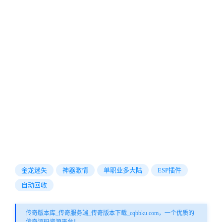
金龙迷失
神器激情
单职业多大陆
ESP插件
自动回收
传奇版本库_传奇服务端_传奇版本下载_cqbbku.com，一个优质的