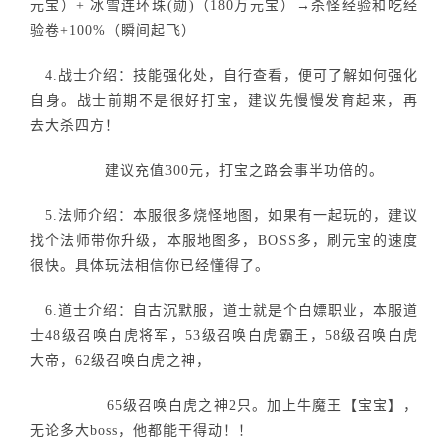
元宝）+ 冰雪连环珠(勋)（180万元宝）→杀怪经验和吃经
验卷+100%（瞬间起飞）
4.战士介绍：技能强化处，自行查看，便可了解如何强化
自身。战士前期不是很好打宝，建议先慢慢发育起来，再
去大杀四方！
建议充值300元，打宝之路会事半功倍的。
5.法师介绍：本服很多烧怪地图，如果有一起玩的，建议
找个法师带你升级，本服地图多，BOSS多，刷元宝的速度
很快。具体玩法相信你已经懂得了。
6.道士介绍：自古沉默服，道士就是个白嫖职业，本服道
士48级召唤白虎将军，53级召唤白虎霸王，58级召唤白虎
大帝，62级召唤白虎之神，
65级召唤白虎之神2只。加上牛魔王【宝宝】，
无论多大boss，他都能干得动！！