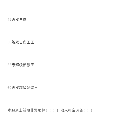
45级双白虎
50级双白虎圣王
55级超级骷髅王
60级双超级骷髅王
本服道士前期非常强悍！！！！散人打宝必备！！！