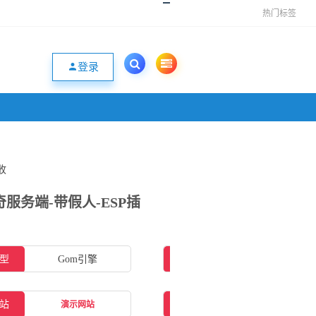
热门标签
登录
收
服务端-带假人-ESP插
型
Gom引擎
插件类型
ESP插件
站
补丁大小
4.20GB
演示网站