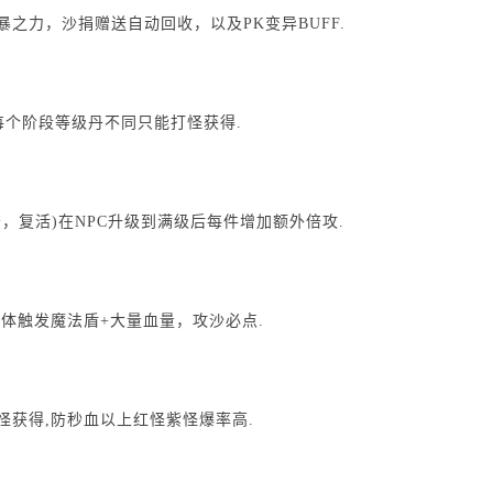
暴之力，沙捐赠送自动回收，以及PK变异BUFF.
丹每个阶段等级丹不同只能打怪获得.
符，复活)在NPC升级到满级后每件增加额外倍攻.
级炼体触发魔法盾+大量血量，攻沙必点.
怪获得,防秒血以上红怪紫怪爆率高.