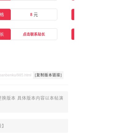
格
8
元
在线购买
点击购买
长
交流群
点击联系站长
点击一键加群
[复制版本链接]
更换版本 具体版本内容以本帖演
设】