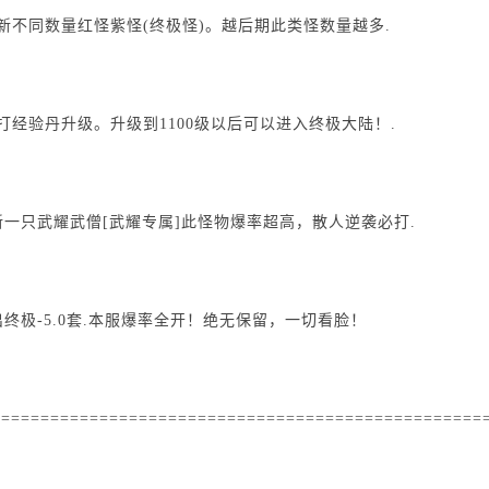
刷新不同数量红怪紫怪(终极怪)。越后期此类怪数量越多.
打经验丹升级。升级到1100级以后可以进入终极大陆！.
新一只武耀武僧[武耀专属]此怪物爆率超高，散人逆袭必打.
出终极-5.0套.本服爆率全开！绝无保留，一切看脸！
==================================================