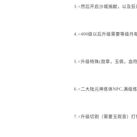
3.<然后开启沙城捐献，以及狂
4.<400级以后升级需要等级
5.<升级特殊(勋章，玉佩，血
6.<二大陆元神炼体NPC,满
7.<升级切割（需要玉观音）打