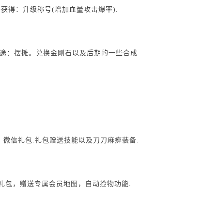
杀获得：升级称号(增加血量攻击爆率).
：用途：摆摊。兑换金刚石以及后期的一些合成.
，微信礼包.礼包赠送技能以及刀刀麻痹装备.
员礼包，赠送专属会员地图，自动捡物功能.