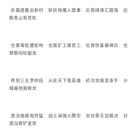
杀猫逐鹿出新村 斩妖除魔入盟重 近观绿涛汇碧海 远
眺青山有苍松
也曾毒蛇遭蛇吻 也曾矿工做苦工 也曾惊喜暴神兵 也
曾郁闷砍蛆虫
熬到三五学终技 从此天下我英雄 初次攻城显身手 沙
城遍地是蛟龙
道法施威电符猛 战士逞强火腾空 龙纹骨玉加裁决 对
酒当歌铲皇宫