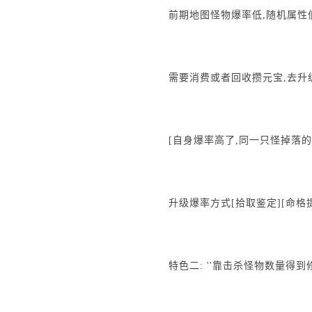
前期地图怪物爆率低,随机属性
需要消费或者回收攒元宝,去升
[自身爆率高了,同一只怪掉落
升级爆率方式[拾取鉴定][命格提
特色二: ''靠击杀怪物数量得到