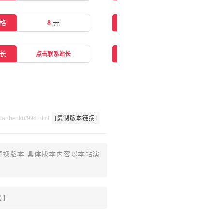
格
8
元
在线购买
点击购买
长
交流群
点击联系站长
点击一键加群
[复制版本链接]
更换版本 具体版本内容以本帖演
设】