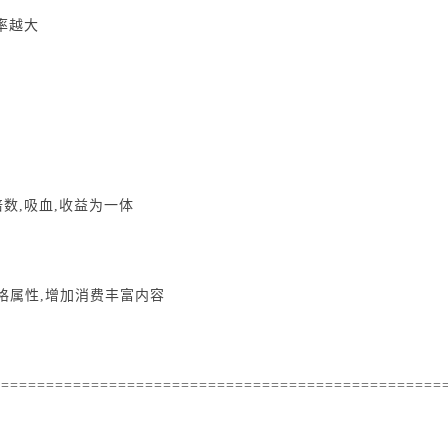
率越大
倍数,吸血,收益为一体
命格属性,增加消费丰富内容
==================================================