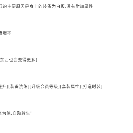
低的主要原因是身上的装备为白板,没有附加属性
级爆率
的东西也会变得更多]
升][装备洗练][升级会员等级][套装属性][打造时装]
修为值,自动转生''