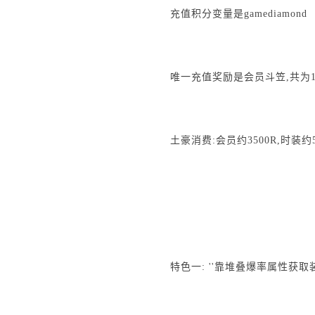
充值积分变量是gamediamond
唯一充值奖励是会员斗笠,共为1
土豪消费:会员约3500R,时装约5
[版本主要玩
特色一: ''靠堆叠爆率属性获取