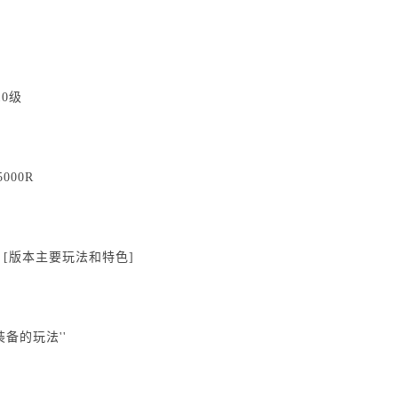
0级
000R
法和特色]
装备的玩法''