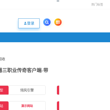
热门标签
登录
回收
神器三职业传奇客户端-带
型
翎风引擎
插件类型
无需插件
站
补丁大小
5.19GB
演示网站