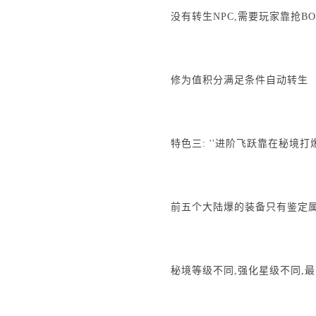
没有转生NPC,需要玩家靠抢B
修为值积分满足条件自动转生
特色三: ''进阶飞跃靠在秘境打爆
前五个大陆爆的装备只有鉴定属
秘境等级不同,强化星级不同,