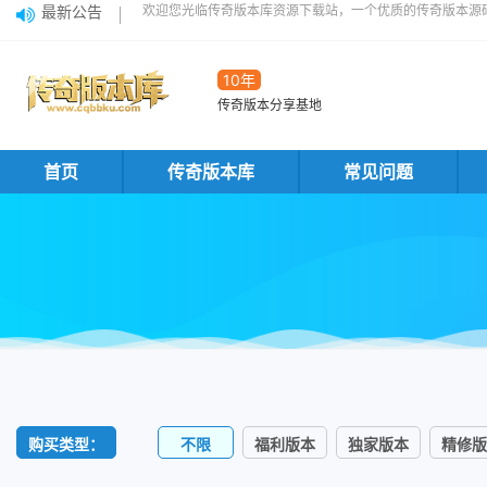
最新公告
欢迎您光临传奇版本库资源下载站，一个优质的传奇版本源
10年
传奇版本分享基地
首页
传奇版本库
常见问题
购买类型：
不限
福利版本
独家版本
精修版