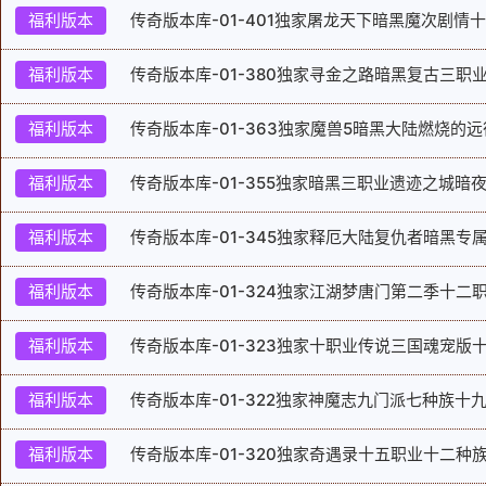
福利版本
传奇版本库-01-401独家屠龙天下暗黑魔次剧情
福利版本
传奇版本库-01-380独家寻金之路暗黑复古三职
福利版本
传奇版本库-01-363独家魔兽5暗黑大陆燃烧的
福利版本
传奇版本库-01-355独家暗黑三职业遗迹之城暗
福利版本
传奇版本库-01-345独家释厄大陆复仇者暗黑专
福利版本
传奇版本库-01-324独家江湖梦唐门第二季十二
福利版本
传奇版本库-01-323独家十职业传说三国魂宠版
福利版本
传奇版本库-01-322独家神魔志九门派七种族十
福利版本
传奇版本库-01-320独家奇遇录十五职业十二种