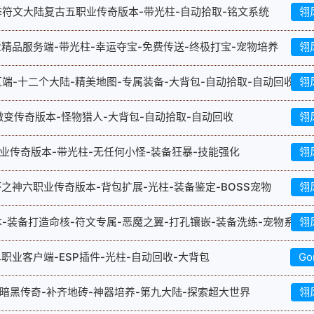
三季符文大陆复古五职业传奇版本-带光柱-自动拾取-铭文系统
翎
业精品服务端-带光柱-幸运夺宝-免费传送-终极打宝-宠物培养
翎
区端-十二个大陆-精美地图-专属装备-大背包-自动拾取-自动回收
翎
业微变传奇版本-怪物猎人-大背包-自动拾取-自动回收
翎
职业传奇版本-带光柱-无任何小怪-装备狂暴-技能强化
翎
坏之神六职业传奇版本-背包扩展-光柱-装备鉴定-BOSS宠物
翎
本-装备打造命核-符文专属-恶魔之翼-打孔镶嵌-装备洗练-宠物系统
翎
职业客户端-ESP插件-光柱-自动回收-大背包
Go
派暗黑传奇-补齐地砖-神器培养-第九大陆-探索超大世界
翎