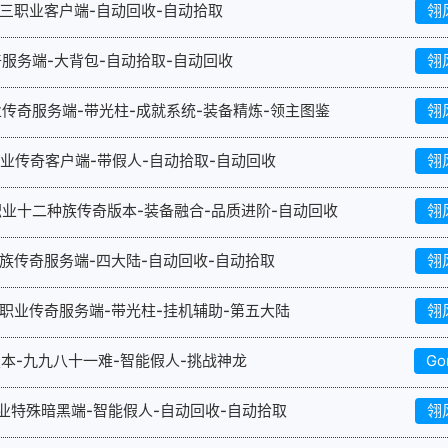
铭文三职业客户端-自动回收-自动拾取
翎
奇服务端-大背包-自动拾取-自动回收
翎
业传奇服务端-带光柱-成就系统-装备精炼-领主图鉴
翎
职业传奇客户端-带假人-自动拾取-自动回收
翎
职业十二种族传奇版本-装备融合-品质进阶-自动回收
翎
种族传奇服务端-四大陆-自动回收-自动拾取
翎
单职业传奇服务端-带光柱-挂机辅助-第五大陆
翎
版本-九九八十一难-智能假人-挑战神龙
Go
职业特殊暗黑端-智能假人-自动回收-自动拾取
翎