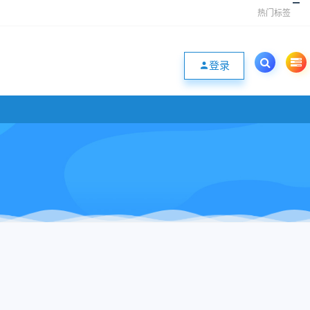
热门标签
登录