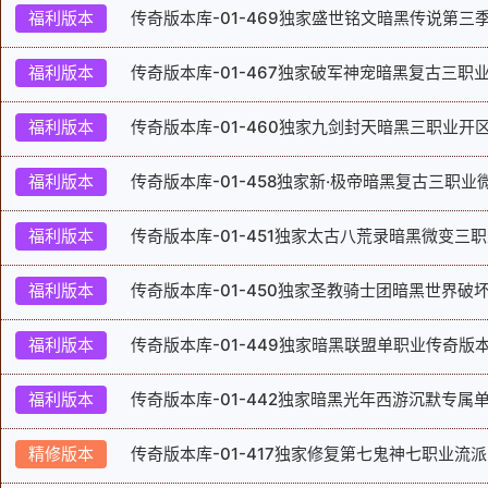
福利版本
传奇版本库-01-469独家盛世铭文暗黑传说第
福利版本
传奇版本库-01-467独家破军神宠暗黑复古三职
福利版本
传奇版本库-01-460独家九剑封天暗黑三职业开
福利版本
传奇版本库-01-458独家新·极帝暗黑复古三职
福利版本
传奇版本库-01-451独家太古八荒录暗黑微变三
福利版本
传奇版本库-01-450独家圣教骑士团暗黑世界破
福利版本
传奇版本库-01-449独家暗黑联盟单职业传奇版
福利版本
传奇版本库-01-442独家暗黑光年西游沉默专属单
精修版本
传奇版本库-01-417独家修复第七鬼神七职业流