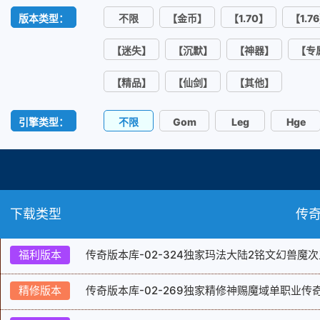
版本类型：
不限
【金币】
【1.70】
【1.7
【迷失】
【沉默】
【神器】
【专
【精品】
【仙剑】
【其他】
引擎类型：
不限
Gom
Leg
Hge
下载类型
传
福利版本
传奇版本库-02-324独家玛法大陆2铭文幻兽
精修版本
传奇版本库-02-269独家精修神赐魔域单职业