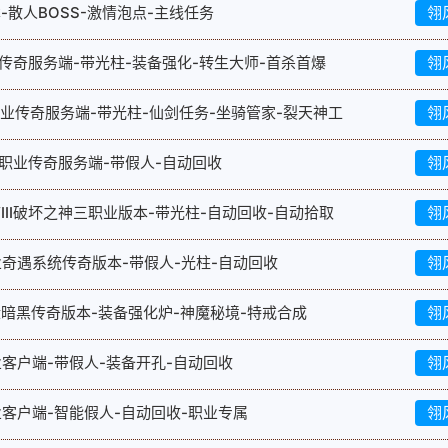
-散人BOSS-激情泡点-主线任务
翎
业传奇服务端-带光柱-装备强化-转生大师-首杀首爆
翎
职业传奇服务端-带光柱-仙剑任务-坐骑管家-裂天神工
翎
三职业传奇服务端-带假人-自动回收
翎
III破坏之神三职业版本-带光柱-自动回收-自动拾取
翎
业奇遇系统传奇版本-带假人-光柱-自动回收
翎
缘暗黑传奇版本-装备强化炉-神魔秘境-特戒合成
翎
业客户端-带假人-装备开孔-自动回收
翎
业客户端-智能假人-自动回收-职业专属
翎