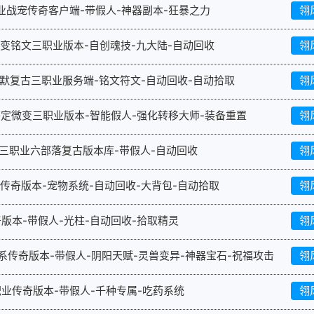
职业战宠传奇客户端-带假人-神器副本-狂暴之力
翎
微变铭文三职业版本-自创魂技-九大陆-自动回收
翎
沉默复古三职业服务端-铭文符文-自动回收-自动拾取
翎
鉴定微变三职业版本-智能假人-强化转移大师-装备重置
翎
黑三职业六部落复古版本库-带假人-自动回收
翎
业传奇版本-宠物系统-自动回收-大背包-自动拾取
翎
奇版本-带假人-光柱-自动回收-拾取精灵
翎
黑系传奇版本-带假人-阴阳天赋-灵兽变异-神器宝石-祝福攻击
翎
职业传奇版本-带假人-千种专属-吃药系统
翎