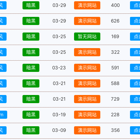
风
暗黑
03-29
演示网站
400
点
风
暗黑
03-29
演示网站
626
点
风
暗黑
03-25
暂无网站
169
点
风
暗黑
03-25
演示网站
322
点
风
暗黑
03-23
演示网站
591
点
风
暗黑
03-21
演示网站
588
点
风
暗黑
03-21
演示网站
729
点
m
暗黑
03-19
演示网站
228
点
风
暗黑
03-09
演示网站
356
点