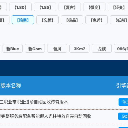
6】
【1.80】
【1.85】
【复古】
【微变】
【轻变】
属】
【暗黑】
【忘忧】
【极品】
【鬼斧】
【妖杀
新Blue
新Gom
翎风
3Km2
龙族
996/
奇版本名称
引擎
魔次三职业带职业进阶自动回收传奇版本
翎
传奇完整服务端配备智能假人光柱特效自带自动回收
Go