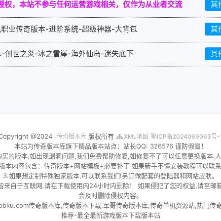
授权，本站不参与任何运营游戏相关，仅作为从业者交流
其
九职业传奇版本-进阶系统-超级神器-大背包
其
本-创世之炎-冰之雪崖-海外仙岛-迷失底下
其
Copyright @2024
版权所有
传奇版本库
XML地图
鄂ICP备2024069063号-
本站为传奇版本库旗下精品版本站点：站长QQ: 326576 谨防假冒！
站购买的版本,如出现漏洞问题,我们免费帮助修复,如修复不了可以任意更换版本,人
的版本内容包含：传奇版本+网站模板+必要补丁 如果新手不懂安装教程可以联
3.如果想定制特殊独家版本,可以联系我们!另订做配套的登陆器和网站皮肤。
来自于互联网.请在下载使用内24小时内删除！ 如果侵犯了您的权益,请至邮箱: 32
会及时删除侵权内容。
www.cqbbku.com传奇版本库,传奇版本下载,军哥传奇版本库,传奇单机资源站,热
推荐-最全最新游戏版本下载版本站