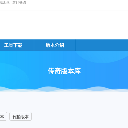
码基地。欢迎选购
工具下载
版本介绍
传奇版本库
本
代销版本