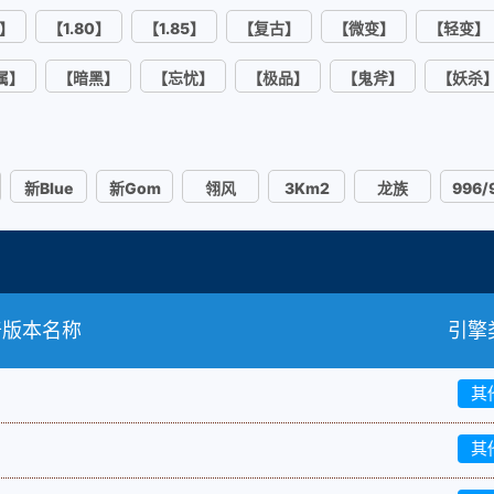
6】
【1.80】
【1.85】
【复古】
【微变】
【轻变】
属】
【暗黑】
【忘忧】
【极品】
【鬼斧】
【妖杀
新Blue
新Gom
翎风
3Km2
龙族
996/
奇版本名称
引擎
其
其