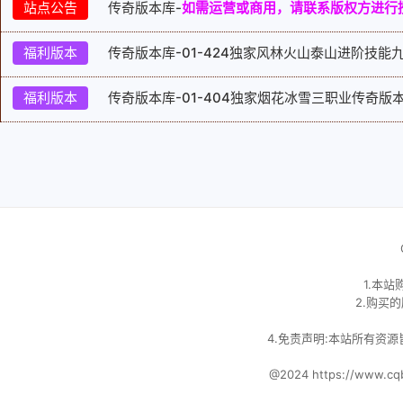
站点公告
传奇版本库-
如需运营或商用，请联系版权方进行
福利版本
传奇版本库-01-424独家风林火山泰山进阶技能
福利版本
传奇版本库-01-404独家烟花冰雪三职业传奇版
1.本
2.购买
4.免责声明:本站所有资源皆
@2024 https://