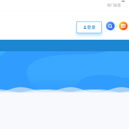
热门标签
登录